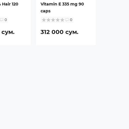
& Hair 120
Vitamin E 335 mg 90
caps
0
0
 сум.
312 000 сум.