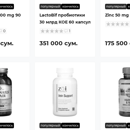
ончилось
популярный
кончилось
популярный
к
000 mg 90
LactoBif пробиотики
Zinc 50 mg
30 млрд КОЕ 60 капсул
0
1
 сум.
351 000 сум.
175 500
ончилось
популярный
кончилось
популярный
к