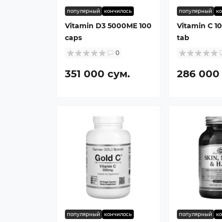
популярный
кончилось
популярный
к
Vitamin D3 5000ME 100
Vitamin C 1
caps
tab
0
351 000 сум.
286 000
популярный
кончилось
популярный
к