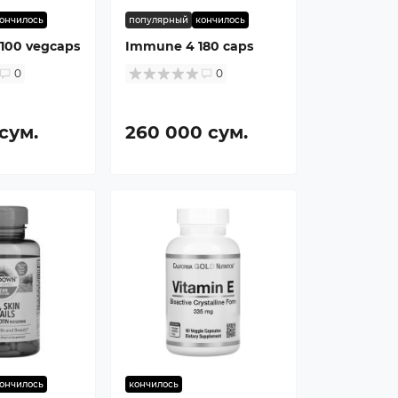
ончилось
популярный
кончилось
 100 vegcaps
Immune 4 180 caps
0
0
 сум.
260 000 сум.
ончилось
кончилось