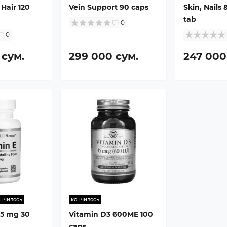
 Hair 120
Vein Support 90 caps
Skin, Nails 
tab
0
0
 сум.
299 000 сум.
247 000
ончилось
кончилось
35 mg 30
Vitamin D3 600ME 100
caps