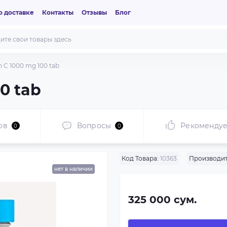
 доставке
Контакты
Отзывы
Блог
n C 1000 mg 100 tab
0 tab
ов
Вопросы
Рекоменду
0
0
Код Товара:
10363
Производит
нет в наличии
325 000 сум.