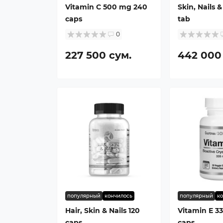
Vitamin C 500 mg 240
Skin, Nails &
caps
tab
0
227 500 сум.
442 000
популярный
кончилось
популярный
к
Hair, Skin & Nails 120
Vitamin E 3
caps
caps