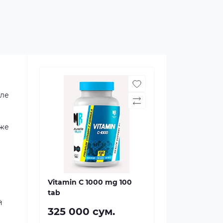
уле
кже
Vitamin C 1000 mg 100
tab
й
325 000 сум.