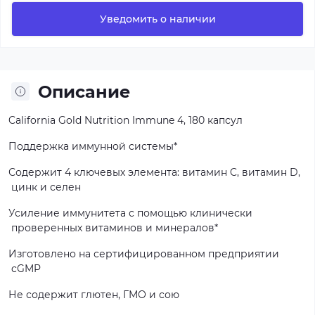
Уведомить о наличии
Описание
California
Gold
Nutrition
Immune
4,
180
капсул
Поддержка
иммунной
системы*
Содержит
4
ключевых
элемента:
витамин
C,
витамин
D,
цинк
и
селен
Усиление
иммунитета
с
помощью
клинически
проверенных
витаминов
и
минералов*
Изготовлено
на
сертифицированном
предприятии
cGMP
Не
содержит
глютен,
ГМО
и
сою