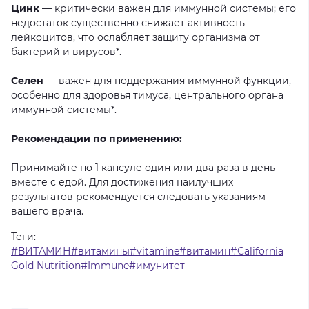
Цинк
—
критически
важен
для
иммунной
системы;
его
недостаток
существенно
снижает
активность
лейкоцитов,
что
ослабляет
защиту
организма
от
бактерий
и
вирусов*.
Селен
—
важен
для
поддержания
иммунной
функции,
особенно
для
здоровья
тимуса,
центрального
органа
иммунной
системы*.
Рекомендации по применению:
Принимайте
по
1
капсуле
один
или
два
раза
в
день
вместе
с
едой.
Для
достижения
наилучших
результатов
рекомендуется
следовать
указаниям
вашего
врача.
Теги:
#ВИТАМИН#витамины#vitamine#витамин#California
Gold Nutrition#Immune#имунитет