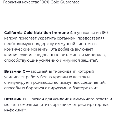
Гарантия
качества
100%
Gold
Guarantee
California Gold Nutrition Immune 4
в
упаковке
из
180
капсул
помогает
укрепить
организм,
предоставляя
необходимую
поддержку
иммунной
системы
в
критические
моменты.
Эта
добавка
включает
клинически
исследованные
витамины
и
минералы,
способствующие
усилению
иммунной
защиты*.
Витамин C
—
мощный
антиоксидант,
который
усиливает
работу
белых
кровяных
клеток
и
стимулирует
производство
иммунных
соединений,
способных
бороться
с
вирусами
и
бактериями*.
Витамин D
—
важен
для
усиления
иммунного
ответа
и
может
помочь
защитить
организм
от
респираторных
инфекций*.