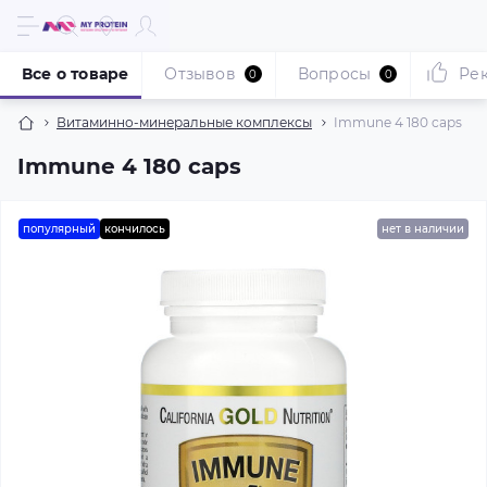
Все о товаре
Отзывов
Вопросы
Ре
0
0
Витаминно-минеральные комплексы
Immune 4 180 caps
Immune 4 180 caps
популярный
кончилось
нет в наличии