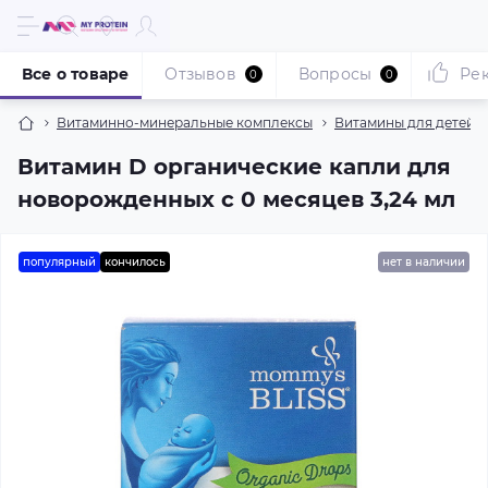
Все о товаре
Отзывов
Вопросы
Ре
0
0
Витаминно-минеральные комплексы
Витамины для детей
Витамин D органические капли для
новорожденных с 0 месяцев 3,24 мл
популярный
кончилось
нет в наличии