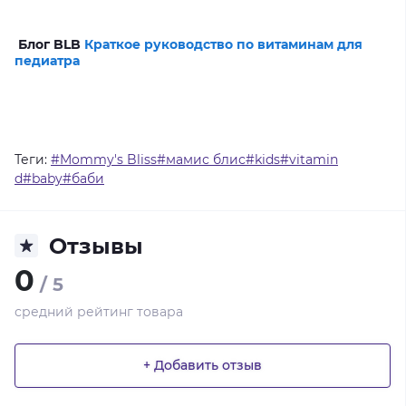
Блог BLB
Краткое руководство по витаминам для
педиатра
Теги:
#Mommy's Bliss#мамис блис#kids#vitamin
d#baby#баби
Отзывы
0
/ 5
средний рейтинг товара
+ Добавить отзыв