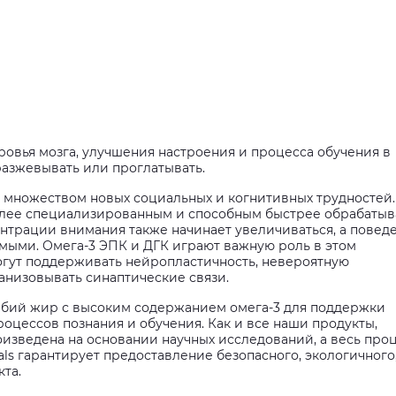
ровья мозга, улучшения настроения и процесса обучения в
разжевывать или проглатывать.
с множеством новых социальных и когнитивных трудностей.
более специализированным и способным быстрее обрабатыв
трации внимания также начинает увеличиваться, а повед
мыми. Омега-3 ЭПК и ДГК играют важную роль в этом
огут поддерживать нейропластичность, невероятную
анизовывать синаптические связи.
бий жир с высоким содержанием омега-3 для поддержки
роцессов познания и обучения. Как и все наши продукты,
изведена на основании научных исследований, а весь про
als гарантирует предоставление безопасного, экологичного
та.