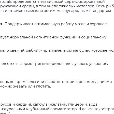
Naturals проверяется независимой сертифицированной
кружающей среды, в том числе тяжелых металлов. Весь ры
ов и отвечает самым строгим международным стандартам
я.
Поддерживает оптимальную работу мозга и хорошее
твует нормальной когнитивной функции и социальному
льно свежий рыбий жир в маленьких капсулах, которые м
авляется в форме триглицеридов для лучшего усвоения.
в день во время еды или в соответствии с рекомендациями
можно жевать или глотать.
сов и сардин), капсула (желатин, глицерин, вода,
 натуральный клубничный ароматизатор, d-альфа токоферол
вант).