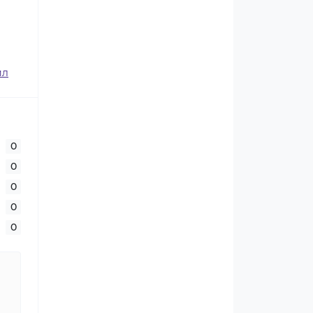
ил
0
0
0
0
0