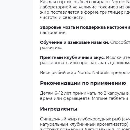
Каждая партия рыбьего жира от Nordic 
лабораторией на наличие токсинов из о
жир поставляется в форме триглицерид
чистоты и свежести.
Здоровье мозга и поддержка настроени
настроение.
Обучение и языковые навыки.
Способс
развитию.
Приятный клубничный вкус.
Исключите
разжевывать или проглатывать целиком.
Весь рыбий жир Nordic Naturals предост
Рекомендации по применению
Детям 6–12 лет принимать по 2 капсулы 
врача или фармацевта. Мягкие таблетки 
Ингредиенты
Очищенный жир глубоководных рыб (анчоу
натуральный клубничный ароматизатор),
экстракт розмарина (натуральный консер