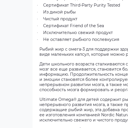
Сертификат Third-Party Purity Tested
·
Из дикой рыбы
·
Чистый продукт
·
Сертификат Friend of the Sea
·
Исключительно свежий продукт
·
Не оставляет рыбного послевкусия
·
Рыбий жир с омега-3 для поддержки здо
виде маленьких капсул, которые можно 
Дети школьного возраста сталкиваются 
мозг все еще развивается, становится 
информацию. Продолжительность концен
и эмоции становятся более контролируе
непрерывном развитии мозга, а также м
способность мозга формировать и реорг
Ultimate Omega
®
для детей содержит ры
непрерывного развития мозга, а также п
содержащие рыбий жир, эта добавка про
ее изготовления компанией Nordic Natur
исключительно свежего и чистого продук