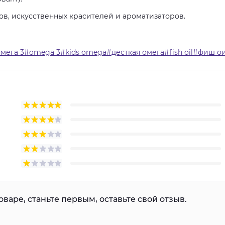
ов, искусственных красителей и ароматизаторов.
омега 3#omega 3#kids omega#десткая омега#fish oil#фиш о
варе, станьте первым, оставьте свой отзыв.