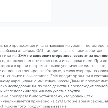
льного происхождения для повышения уровня тестостерона
ов добавка от фирмы GAT – американского производителя
о питания.
ZMA не содержит стероидов, состоит из полнос
 подтверждено многочисленными исследованиями. При ее
терона в крови и стремительное увеличение силы – а это
чественных тренировок. Которые, в свою очередь, позволя
ать сильнее и выносливее. ZMA вводит организм в состоя
тивному наращиванию мышечной массы. Данный продукт име
асно исследованиям, по силе действия превосходит плацеб
ых исследованиях принимала участие группа
еме препарата было установлено, что уровень, так
» увеличивается примерно на 32%! В то же время секреция
%. Кроме того, продукт оказывает на