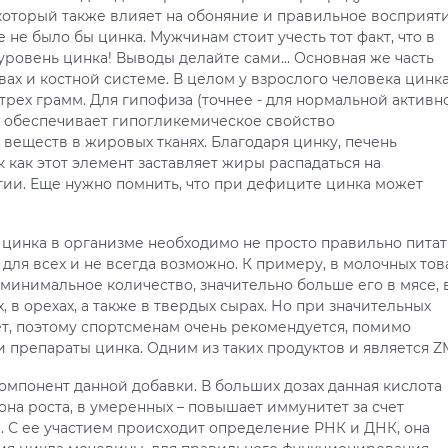
 который также влияет на обоняние и правильное восприят
е не было бы цинка. Мужчинам стоит учесть тот факт, что в
ровень цинка! Выводы делайте сами... Основная же часть
вах и костной системе. В целом у взрослого человека цинк
рех грамм. Для гипофиза (точнее - для нормальной активн
н обеспечивает гипогликемическое свойство
 веществ в жировых тканях. Благодаря цинку, печень
 как этот элемент заставляет жиры распадаться на
ии. Еще нужно помнить, что при дефиците цинка может
цинка в организме необходимо не просто правильно питат
 для всех и не всегда возможно. К примеру, в молочных тов
я минимальное количество, значительно больше его в мясе, 
х, в орехах, а также в твердых сырах. Но при значительных
ет, поэтому спортсменам очень рекомендуется, помимо
 препараты цинка. Одним из таких продуктов и является Z
омпонент данной добавки. В больших дозах данная кислота
на роста, в умеренных – повышает иммунитет за счет
 С ее участием происходит определение РНК и ДНК, она