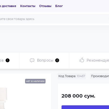
 доставке
Контакты
Отзывы
Блог
ов
Вопросы
Рекоменду
1
0
Код Товара:
10467
Производит
нет в наличии
208 000 сум.