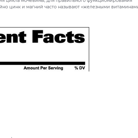
ния цикла мочевины, для правильного функционирования
йно цинк и магний часто называют «железными витаминами