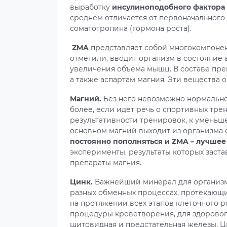
выработку
инсулиноподобного фактора 
среднем отличается от первоначального 
соматотропина (гормона роста).
ZMA
представляет собой многокомпонен
отметили, вводит организм в состояние 
увеличения объема мышц. В составе преп
а также аспартам магния. Эти вещества
Магний.
Без него невозможно нормально
более, если идет речь о спортивных тре
результативности тренировок, к уменьше
основном магний выходит из организма 
постоянно пополняться и ZMA – лучшее 
эксперименты, результаты которых заст
препараты магния.
Цинк.
Важнейший минерал для организма 
разных обменных процессах, протекающи
на протяжении всех этапов клеточного 
процедуры кроветворения, для здорово
щитовидная и предстательная железы. 