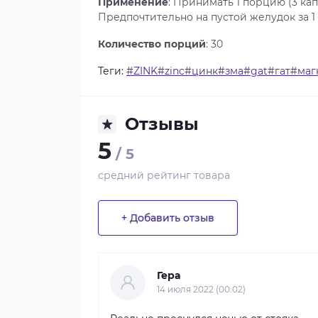
Применение
: Принимать 1 порцию (3 ка
Предпочтительно на пустой желудок за 1 
Количество порций
: 30
Теги:
#ZINK#zinc#цинк#зма#gat#гат#ма
Отзывы
5
/ 5
средний рейтинг товара
+ Добавить отзыв
Гера
14 июля 2022 (00:02)