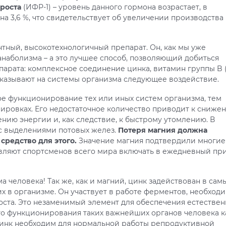
роста
(ИФР-1) – уровень данного гормона возрастает, в
на 3,6 %, что свидетельствует об увеличении производства
тный, высокотехнологичный препарат. Он, как мы уже
анаболизма – а это лучшее способ, позволяющий добиться
арата: комплексное соединение цинка, витамин группы B (
 оказывают на системы организма следующее воздействие.
е функционирование тех или иных систем организма, тем
нировках. Его недостаточное количество приводит к сниже
нию энергии и, как следствие, к быстрому утомлению. В
с выделениями потовых желез.
Потеря магния должна
средство для этого.
Значение магния подтвердили многие
авляют спортсменов всего мира включать в ежедневный пр
человека! Так же, как и магний, цинк задействован в сам
х в организме. Он участвует в работе ферментов, необход
роста. Это незаменимый элемент для обеспечения естестве
го функционирования таких важнейших органов человека к
Цинк необходим для нормальной работы репродуктивной