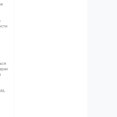
ие
а
ости
ься
арах
в
MA.