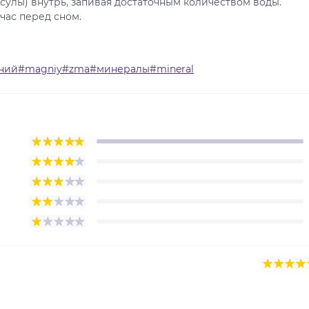
псулы) внутрь, запивая достаточным количеством воды.
час перед сном.
гний#magniy#zma#минералы#mineral