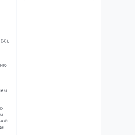
B6),
нию
ием
ых
им
нной
ак