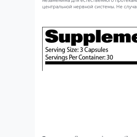
незаменима для естественного протека
центральной нервной системы. Не случа