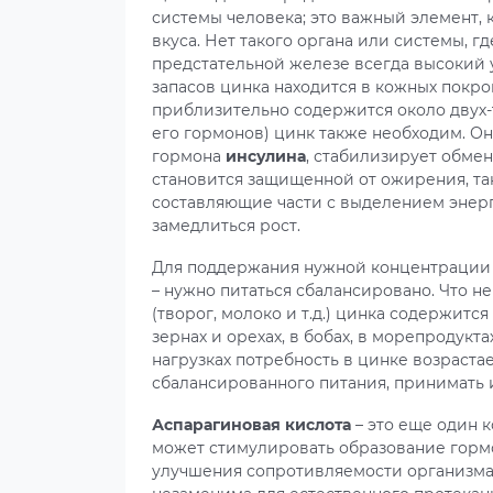
системы человека; это важный элемент,
вкуса. Нет такого органа или системы, гд
предстательной железе всегда высокий у
запасов цинка находится в кожных покро
приблизительно содержится около двух-т
его гормонов) цинк также необходим. О
гормона
инсулина
, стабилизирует обмен
становится защищенной от ожирения, так
составляющие части с выделением энерг
замедлиться рост.
Для поддержания нужной концентрации 
– нужно питаться сбалансировано. Что не
(творог, молоко и т.д.) цинка содержитс
зернах и орехах, в бобах, в морепродукта
нагрузках потребность в цинке возраста
сбалансированного питания, принимать и
Аспарагиновая кислота
– это еще один к
может стимулировать образование гормо
улучшения сопротивляемости организма.