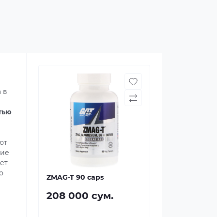
 в
тью
ют
ние
ет
о
ZMAG-T 90 caps
208 000 сум.