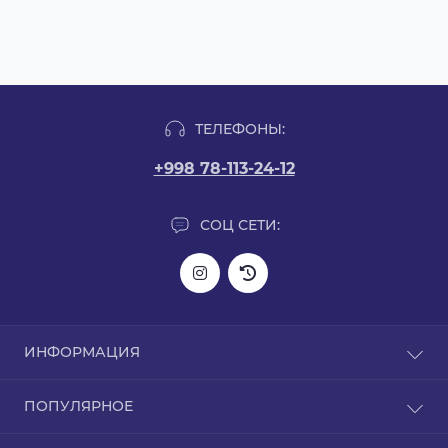
ТЕЛЕФОНЫ:
+998 78-113-24-12
СОЦ СЕТИ:
ИНФОРМАЦИЯ
Информация о доставке
ПОПУЛЯРНОЕ
О нас
Политика конфиденциальности
L-карнитин