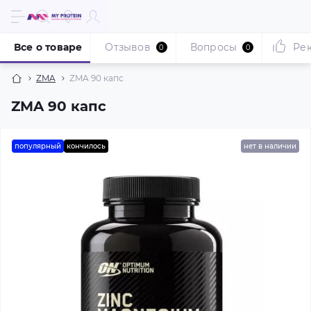
Все о товаре
Отзывов
Вопросы
Ре
0
0
ZMA
ZMA 90 капс
ZMA 90 капс
популярный
кончилось
нет в наличии