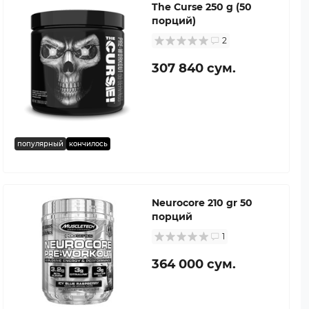
The Curse 250 g (50
порций)
2
307 840 сум.
популярный
кончилось
Neurocore 210 gr 50
порций
1
364 000 сум.