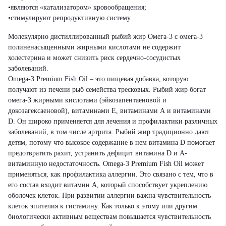
•являются «катализатором» кровообращения;
•стимулируют репродуктивную систему.
Молекулярно дистиллированный рыбий жир Омега-3 с омега-3
полиненасыщенными жирными кислотами не содержит
холестерина и может снизить риск сердечно-сосудистых
заболеваний.
Omega-3 Premium Fish Oil – это пищевая добавка, которую
получают из печени рыб семейства тресковых. Рыбий жир богат
омега-3 жирными кислотами (эйкозапентаеновой и
докозагексаеновой), витаминами Е, витаминами А и витаминами
D. Он широко применяется для лечения и профилактики различных
заболеваний, в том числе артрита. Рыбий жир традиционно дают
детям, потому что высокое содержание в нем витамина D помогает
предотвратить рахит, устранить дефицит витамина D и А-
витаминную недостаточность. Omega-3 Premium Fish Oil может
применяться, как профилактика аллергии. Это связано с тем, что в
его состав входит витамин А, который способствует укреплению
оболочек клеток. При развитии аллергии важна чувствительность
клеток эпителия к гистамину. Как только к этому или другим
биологически активным веществам повышается чувствительность