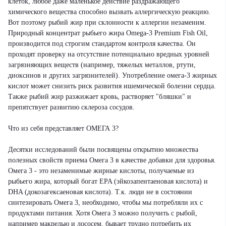
клеток, любое даже маленькое действие раздражающего
химического вещества способно вызвать аллергическую реакцию.
Вот поэтому рыбий жир при склонности к аллергии незаменим.
Природный концентрат рыбьего жира Omega-3 Premium Fish Oil,
производится под строгим стандартом контроля качества. Он
проходят проверку на отсутствие потенциально вредных уровней
загрязняющих веществ (например, тяжелых металлов, ртути,
диоксинов и других загрязнителей). Употребление омега-3 жирных
кислот может снизить риск развития ишемической болезни сердца.
Также рыбий жир разжижает кровь, растворяет "бляшки" и
препятствует развитию склероза сосудов.
Что из себя представляет ОМЕГА 3?
Десятки исследований были посвящены открытию множества
полезных свойств приема Омега 3 в качестве добавки для здоровья.
Омега 3 - это незаменимые жирные кислоты, получаемые из
рыбьего жира, который богат EPA (эйкозапентаеновая кислота) и
DHA (докозагексаеновая кислота). Т.к. люди не в состоянии
синтезировать Омега 3, необходимо, чтобы мы потребляли их с
продуктами питания. Хотя Омега 3 можно получить с рыбой,
например макрелью и лососем, бывает трудно потребить их