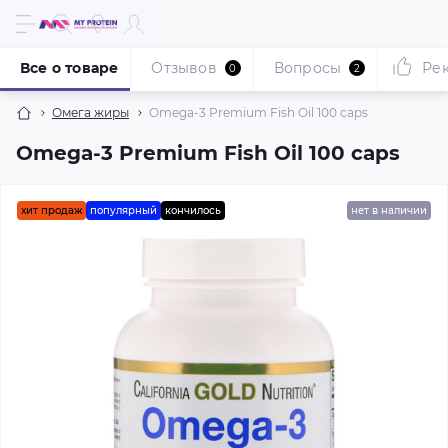
Все о товаре
Отзывов
Вопросы
Ре
0
2
Омега жиры
Omega-3 Premium Fish Oil 100 caps
Omega-3 Premium Fish Oil 100 caps
хит продаж
популярный
кончилось
нет в наличии