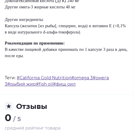
Докозагексаеновая кислота (ДГК) 240 мг
Другие омега-3 жирные кислоты 40 мг
Другие ингредиенты:
Капсула (желатин [из рыбы], глицерин, вода) и витамин Е (<0,1%
в виде натурального d-альфа-токоферола).
Рекомендации по применению:
В качестве пищевой добавки принимать по 1 капсуле 3 раза в день,
после еды.
Теги:
#California Gold Nutrition#omega 3#омега
3#рыбий жир#fish oil#фиш оил
Отзывы
0
/ 5
средний рейтинг товара