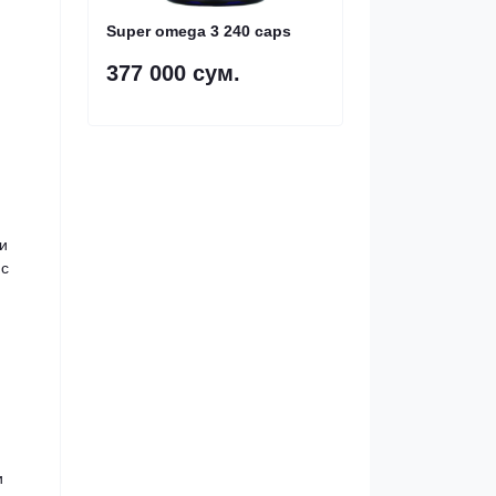
Super omega 3 240 caps
377 000 сум.
и
 с
и