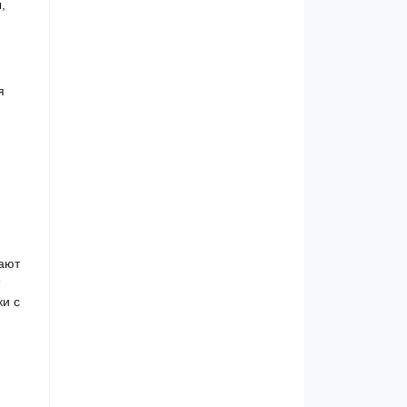
,
я
ают
ки с