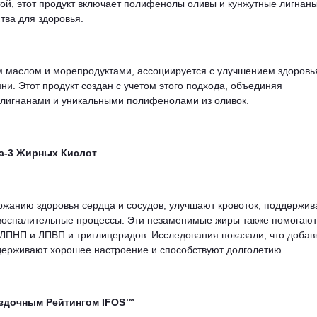
й, этот продукт включает полифенолы оливы и кунжутные лигнаны
ва для здоровья.
м маслом и морепродуктами, ассоциируется с улучшением здоровь
и. Этот продукт создан с учетом этого подхода, объединяя
 лигнанами и уникальными полифенолами из оливок.
а-3 Жирных Кислот
жанию здоровья сердца и сосудов, улучшают кровоток, поддержив
воспалительные процессы. Эти незаменимые жиры также помогают
ЛПНП и ЛПВП и триглицеридов. Исследования показали, что добав
ерживают хорошее настроение и способствуют долголетию.
ездочным Рейтингом IFOS™