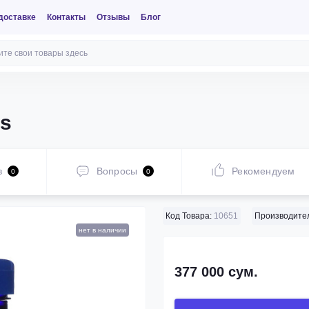
доставке
Контакты
Отзывы
Блог
ps
в
Вопросы
Рекомендуем
0
0
Код Товара:
10651
Производител
нет в наличии
377 000 сум.