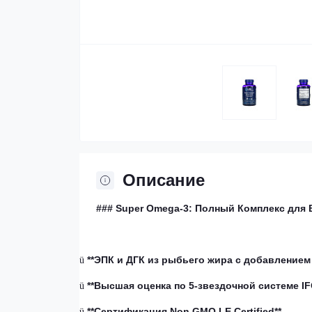
Описание
### Super Omega-3: Полный Комплекс для
**ЭПК и ДГК из рыбьего жира с добавлением
ü
**Высшая оценка по 5-звездочной системе IF
ü
**
Сертификация
Non GMO LE Certified**
ü