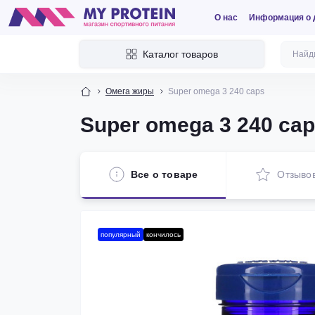
О нас
Информация о 
Каталог товаров
Омега жиры
Super omega 3 240 caps
Super omega 3 240 ca
Все о товаре
Отзыво
популярный
кончилось