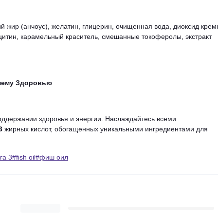
жир (анчоус), желатин, глицерин, очищенная вода, диоксид крем
итин, карамельный краситель, смешанные токоферолы, экстракт
ннему Здоровью
ддержании здоровья и энергии. Наслаждайтесь всеми
3
жирных кислот, обогащенных уникальными ингредиентами для
а 3#fish oil#фиш оил