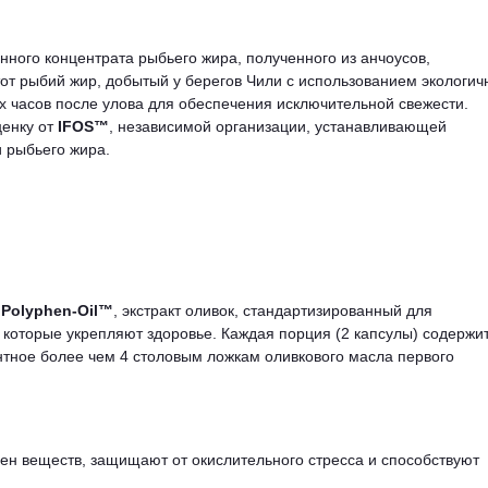
ного концентрата рыбьего жира, полученного из анчоусов,
тот рыбий жир, добытый у берегов Чили с использованием экологич
х часов после улова для обеспечения исключительной свежести.
енку от
IFOS™
, независимой организации, устанавливающей
и рыбьего жира.
т
Polyphen-Oil™
, экстракт оливок, стандартизированный для
которые укрепляют здоровье. Каждая порция (2 капсулы) содержи
нтное более чем 4 столовым ложкам оливкового масла первого
н веществ, защищают от окислительного стресса и способствуют