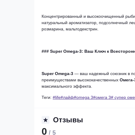
Концентрированный и высокоочищенный рыбий 
натуральный ароматизатор, подсолнечный лец
розмарина, мальтодекстрин.
### Super Omega-3: Ваш Ключ к Всесторо
Super Omega-3
— ваш надежный союзник в по
преимуществами высококачественных
Омега-
максимального эффекта.
Теги:
#life#лайф#omega 3#омега 3# супер омег
Отзывы
0
/ 5