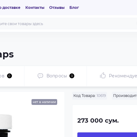
 доставке
Контакты
Отзывы
Блог
aps
ов
Вопросы
Рекоменду
0
0
Код Товара:
10619
Производит
нет в наличии
273 000 сум.