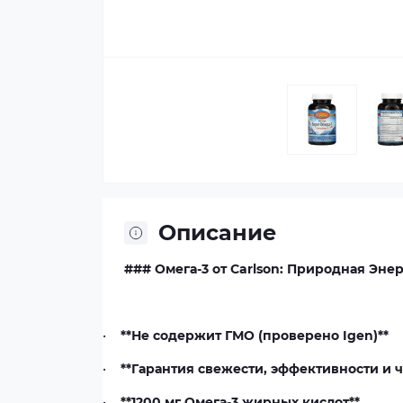
Описание
### Омега-3 от Carlson: Природная Эне
•
**Не содержит ГМО (проверено Igen)**
•
**Гарантия свежести, эффективности и ч
•
**1200 мг Омега-3 жирных кислот**