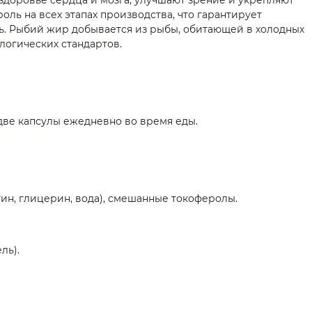
доровье сердца и мозга, улучшают зрение и укрепляют
оль на всех этапах производства, что гарантирует
ь. Рыбий жир добывается из рыбы, обитающей в холодных
логических стандартов.
ве капсулы ежедневно во время еды.
ин, глицерин, вода), смешанные токоферолы.
ль).