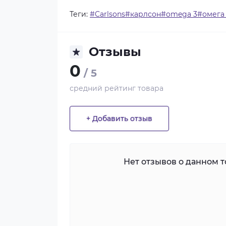
Теги:
#Carlsons#карлсон#omega 3#омега 3
Отзывы
0
/ 5
средний рейтинг товара
+ Добавить отзыв
Нет отзывов о данном то