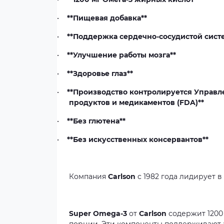
•
**Пищевая добавка**
•
**Поддержка сердечно-сосудистой сист
•
**Улучшение работы мозга**
•
**Здоровье глаз**
•
**Производство контролируется Управл
продуктов и медикаментов (FDA)**
•
**Без глютена**
•
**Без искусственных консервантов**
Компания
Carlson
с 1982 года лидирует 
Super Omega-3
от
Carlson
содержит 1200