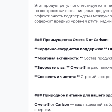
Этот продукт регулярно тестируется в 
по контролю качества пищевых продукто
эффективность подтверждены междунаро
содержит вредных уровней ртути, кадмия
### Преимущества Омега-3 от Carlson:
**Сердечно-сосудистая поддержка: **
О
**Мозговая активность: **
Состав продук
**Здоровье глаз: **
Омега-3
играют ключе
**Свежесть и чистота: **
Строгий контрол
### Природное питание для вашего зд
Омега-3
от
Carlson
— ваш надежный выбо
энергии.