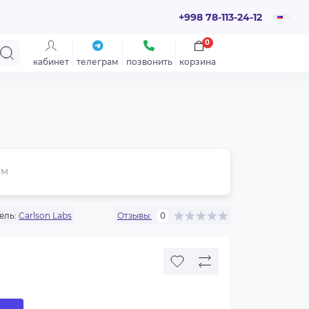
+998 78-113-24-12
0
кабинет
телеграм
позвонить
корзина
ем
ель:
Carlson Labs
Отзывы:
0