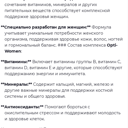
сочетание
витаминов,
минералов
и
других
питательных
веществ
способствует
комплексной
поддержке
здоровья
женщин.
**Специально разработан для женщин:**
Формула
учитывает
уникальные
потребности
женского
организма,
поддерживая
здоровье
кожи,
волос,
ногтей
и
гормональный
баланс.
###
Состав
комплекса
Opti-
Women
:
**Витамины:**
Включает
витамины
группы
B,
витамин
C,
витамин
D,
витамин
E
и
другие,
которые
способствуют
поддержанию
энергии
и
иммунитета.
**Минералы:**
Содержит
кальций,
магний,
железо
и
другие
важные
минералы
для
поддержки
костной
системы
и
общего
здоровья.
**Антиоксиданты:**
Помогают
бороться
с
окислительным
стрессом
и
поддерживают
молодость
и
здоровье
клеток.