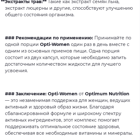
**Экстракты трав:**
Такие
как
экстракт
семян
льна,
экстракт
люцерны
и
другие,
способствуют
улучшению
общего
состояния
организма.
### Рекомендации по применению:
Принимайте
по
одной
порции
Opti-Women
один
раз
в
день
вместе
с
одним
из
основных
приемов
пищи.
Одна
порция
состоит
из
двух
капсул,
которые
необходимо
запить
достаточным
количеством
жидкости
для
лучшего
усвоения.
### Заключение: Opti-Women
от
Optimum Nutrition
—
это
незаменимая
поддержка
для
женщин,
ведущих
активный
и
здоровый
образ
жизни.
Благодаря
сбалансированной
формуле
и
широкому
спектру
активных
ингредиентов,
этот
комплекс
помогает
поддерживать
оптимальное
состояние
здоровья,
обеспечивая
все
необходимые
витамины
и
минералы.