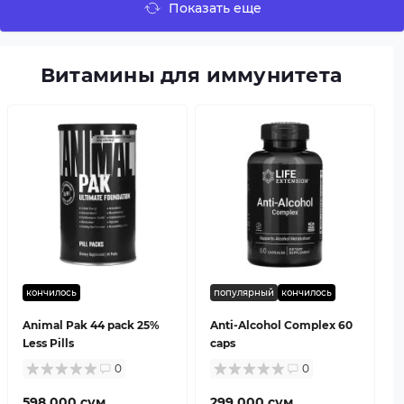
Показать еще
Витамины для иммунитета
кончилось
популярный
кончилось
Animal Pak 44 pack 25%
Anti-Alcohol Complex 60
Less Pills
caps
0
0
598 000 сум.
299 000 сум.