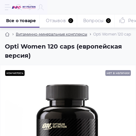
Все о товаре
Отзывов
Вопросы
Ре
0
0
Витаминно-минеральные комплексы
Opti Women 120 caps 
Opti Women 120 caps (европейская
версия)
кончилось
нет в наличии