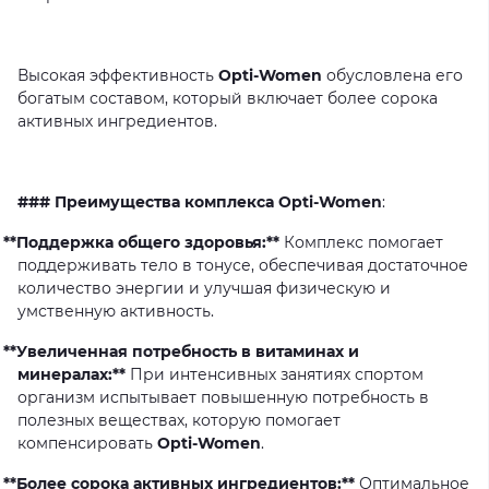
Высокая
эффективность
Opti-Women
обусловлена
его
богатым
составом,
который
включает
более
сорока
активных
ингредиентов.
### Преимущества комплекса Opti-Women
:
**Поддержка общего здоровья:**
Комплекс
помогает
поддерживать
тело
в
тонусе,
обеспечивая
достаточное
количество
энергии
и
улучшая
физическую
и
умственную
активность.
**Увеличенная потребность в витаминах и
минералах:**
При
интенсивных
занятиях
спортом
организм
испытывает
повышенную
потребность
в
полезных
веществах,
которую
помогает
компенсировать
Opti-Women
.
**Более сорока активных ингредиентов:**
Оптимальное