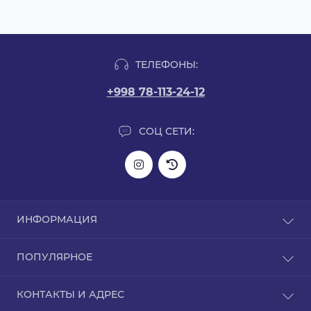
ТЕЛЕФОНЫ:
+998 78-113-24-12
СОЦ СЕТИ:
ИНФОРМАЦИЯ
Информация о доставке
ПОПУЛЯРНОЕ
О нас
Политика конфиденциальности
L-карнитин
КОНТАКТЫ И АДРЕС
Гарантия на товар
Аргинин