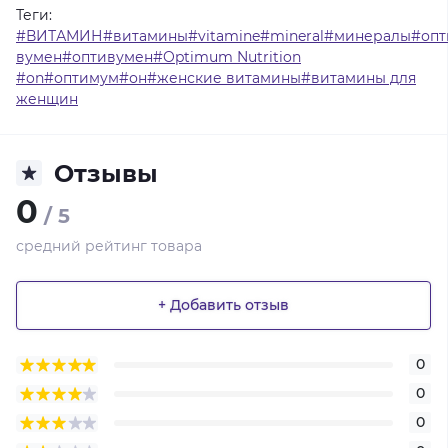
Теги:
#ВИТАМИН#витамины#vitamine#mineral#минералы#опт
вумен#оптивумен#Optimum Nutrition
#on#оптимум#он#женские витамины#витамины для
женщин
Отзывы
0
/ 5
средний рейтинг товара
+ Добавить отзыв
0
0
0