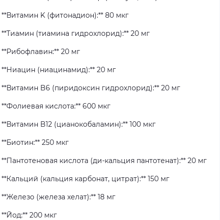
**Витамин K (фитонадион):** 80 мкг
**Тиамин (тиамина гидрохлорид):** 20 мг
**Рибофлавин:** 20 мг
**Ниацин (ниацинамид):** 20 мг
**Витамин B6 (пиридоксин гидрохлорид):** 20 мг
**Фолиевая кислота:** 600 мкг
**Витамин B12 (цианокобаламин):** 100 мкг
**Биотин:** 250 мкг
**Пантотеновая кислота (ди-кальция пантотенат):** 20 мг
**Кальций (кальция карбонат, цитрат):** 150 мг
**Железо (железа хелат):** 18 мг
**Йод:** 200 мкг