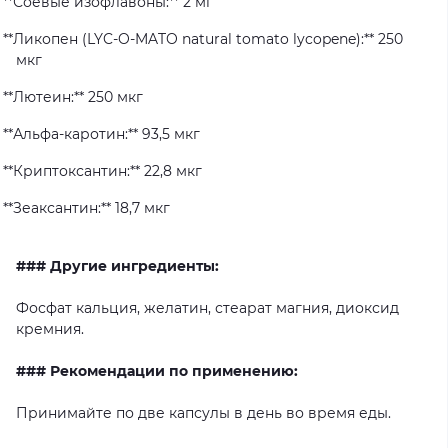
**Соевые изофлавоны:** 2 мг
**Ликопен (LYC-O-MATO natural tomato lycopene):** 250
мкг
**Лютеин:** 250 мкг
**Альфа-каротин:** 93,5 мкг
**Криптоксантин:** 22,8 мкг
**Зеаксантин:** 18,7 мкг
### Другие ингредиенты:
Фосфат кальция, желатин, стеарат магния, диоксид
кремния.
### Рекомендации по применению:
Принимайте по две капсулы в день во время еды.