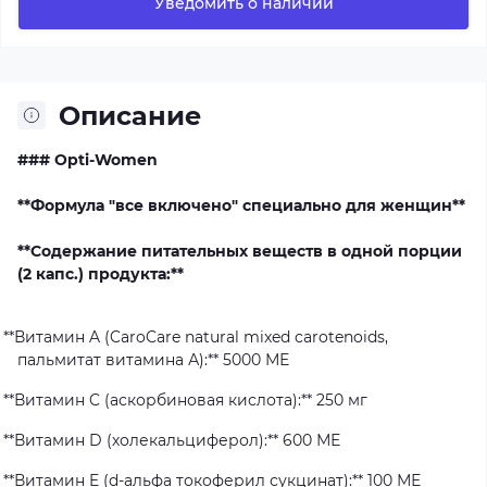
Уведомить о наличии
Описание
### Opti-Women
**Формула "все включено" специально для женщин**
**Содержание питательных веществ в одной порции
(2 капс.) продукта:**
**
Витамин
A (CaroCare natural mixed carotenoids,
пальмитат витамина А
):** 5000
МЕ
**Витамин C (аскорбиновая кислота):** 250 мг
**Витамин D (холекальциферол):** 600 МЕ
**Витамин E (d-альфа токоферил сукцинат):** 100 МЕ