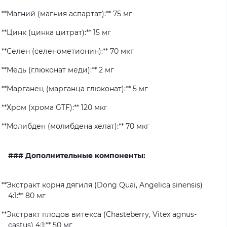
**Магний (магния аспартат):** 75 мг
**Цинк (цинка цитрат):** 15 мг
**Селен (селенометионин):** 70 мкг
**Медь (глюконат меди):** 2 мг
**Марганец (марганца глюконат):** 5 мг
**Хром (хрома GTF):** 120 мкг
**Молибден (молибдена хелат):** 70 мкг
### Дополнительные компоненты:
**Экстракт корня дягиля (Dong Quai, Angelica sinensis)
4:1:** 80 мг
**Экстракт плодов витекса (Chasteberry, Vitex agnus-
castus) 4:1:** 50 мг