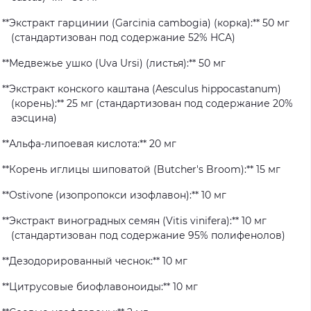
**Экстракт гарцинии (Garcinia cambogia) (корка):** 50 мг
(стандартизован под содержание 52% HCA)
**Медвежье ушко (Uva Ursi) (листья):** 50 мг
**Экстракт конского каштана (Aesculus hippocastanum)
(корень):** 25 мг (стандартизован под содержание 20%
аэсцина)
**Альфа-липоевая кислота:** 20 мг
**Корень иглицы шиповатой (Butcher's Broom):** 15 мг
**Ostivone (изопропокси изофлавон):** 10 мг
**Экстракт виноградных семян (Vitis vinifera):** 10 мг
(стандартизован под содержание 95% полифенолов)
**Дезодорированный чеснок:** 10 мг
**Цитрусовые биофлавоноиды:** 10 мг