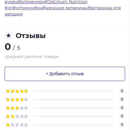
вумен#оптивумен#Optimum Nutrition
#on#оптимум#он#женские витамины#витамины для
женщин
Отзывы
0
/ 5
средний рейтинг товара
+ Добавить отзыв
0
0
0
0
0