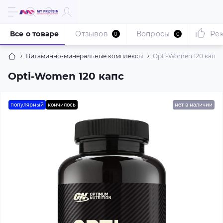
Все о товаре
Отзывов
Вопросы
Ре
0
0
Витаминно-минеральные комплексы
Opti-Women 120 капс
Opti-Women 120 капс
популярный
кончилось
нет в наличии