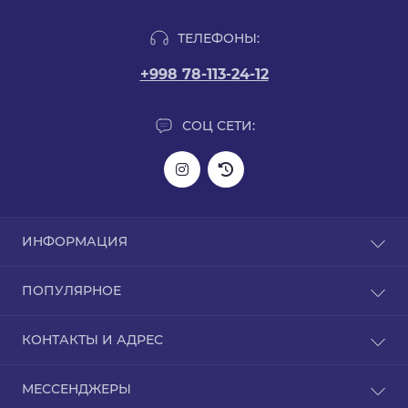
ТЕЛЕФОНЫ:
+998 78-113-24-12
СОЦ СЕТИ:
ИНФОРМАЦИЯ
Информация о доставке
ПОПУЛЯРНОЕ
О нас
Политика конфиденциальности
L-карнитин
КОНТАКТЫ И АДРЕС
Гарантия на товар
Аргинин
Связаться с нами
BCAA
Узбекистан, город Ташкент Чиланзар 13/26 дом
Возврат товара
МЕССЕНДЖЕРЫ
GABA (ГАБА)