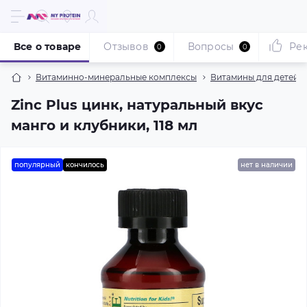
Все о товаре
Отзывов
Вопросы
Ре
0
0
Витаминно-минеральные комплексы
Витамины для детей
Zinc Plus цинк, натуральный вкус
манго и клубники, 118 мл
популярный
кончилось
нет в наличии