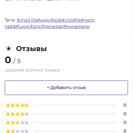
Теги:
#child life#кидс#kids#childlife#чилд
лайф#цинс#zinc#минерал#минералы
Отзывы
0
/ 5
средний рейтинг товара
+ Добавить отзыв
0
0
0
0