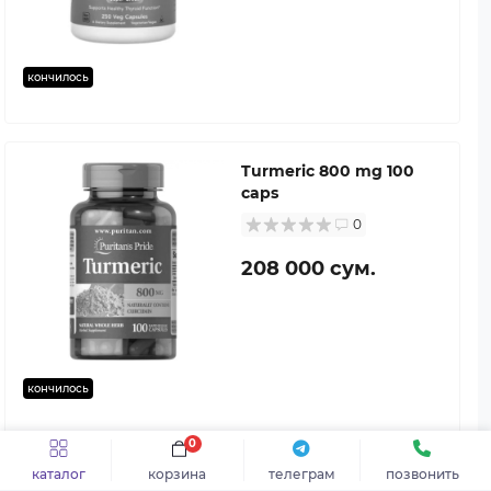
кончилось
Turmeric 800 mg 100
caps
0
208 000 сум.
кончилось
0
каталог
корзина
телеграм
позвонить
Inosine 500 mg 60 tab