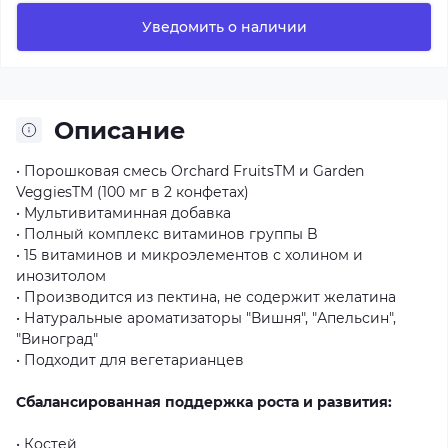
Уведомить о наличии
Описание
•
Порошковая
смесь
Orchard
FruitsTM
и
Garden
VeggiesTM
(100
мг
в
2
конфетах)
•
Мультивитаминная
добавка
•
Полный
комплекс
витаминов
группы
B
•
15
витаминов
и
микроэлементов
с
холином
и
инозитолом
•
Производится
из
пектина,
не
содержит
желатина
•
Натуральные
ароматизаторы
"Вишня",
"Апельсин",
"Виноград"
•
Подходит
для
вегетарианцев
Сбалансированная поддержка роста и развития:
•
Костей