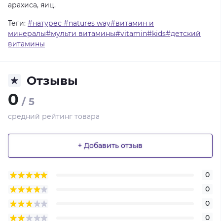
арахиса,
яиц.
Теги:
#натурес #natures way#витамин и
минералы#мульти витамины#vitamin#kids#детский
витамины
Отзывы
0
/ 5
средний рейтинг товара
+ Добавить отзыв
0
0
0
0