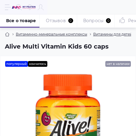
Все о товаре
Отзывов
Вопросы
Ре
0
0
Витаминно-минеральные комплексы
Витамины для детей
Alive Multi Vitamin Kids 60 caps
популярный
кончилось
нет в наличии