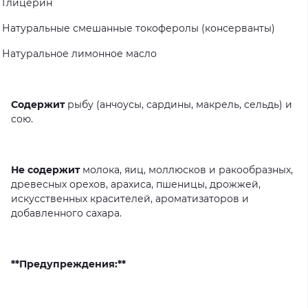
Глицерин
Натуральные
смешанные
токоферолы
(консерванты)
Натуральное
лимонное
масло
Содержит
рыбу
(анчоусы,
сардины,
макрель,
сельдь)
и
сою.
Не содержит
молока,
яиц,
моллюсков
и
ракообразных,
древесных
орехов,
арахиса,
пшеницы,
дрожжей,
искусственных
красителей,
ароматизаторов
и
добавленного
сахара.
**Предупреждения:**