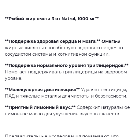
**Рыбий жир омега-3 от Natrol, 1000 мг**
**Поддержка здоровья сердца и мозга:** Омега-3
жирные
кислоты
способствуют
здоровью
сердечно-
сосудистой
системы
и
когнитивной
функции.
**Поддержка нормального уровня триглицеридов:**
Помогает
поддерживать
триглицериды
на
здоровом
уровне.
**Молекулярная дистилляция:**
Удаляет
пестициды,
ПХД
и
тяжелые
металлы
для
чистоты
и
безопасности.
**Приятный лимонный вкус:**
Содержит
натуральное
лимонное
масло
для
улучшения
вкусовых
качеств.
Предварительные
исследования
показывают,
что