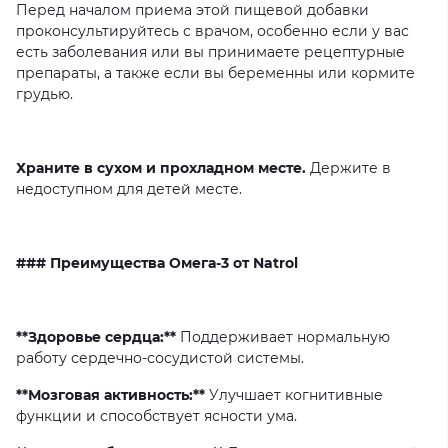
Перед
началом
приема
этой
пищевой
добавки
проконсультируйтесь
с
врачом,
особенно
если
у
вас
есть
заболевания
или
вы
принимаете
рецептурные
препараты,
а
также
если
вы
беременны
или
кормите
грудью.
Храните в сухом и прохладном месте.
Держите
в
недоступном
для
детей
месте.
### Преимущества Омега-3 от Natrol
**Здоровье сердца:**
Поддерживает
нормальную
работу
сердечно-сосудистой
системы.
**Мозговая активность:**
Улучшает
когнитивные
функции
и
способствует
ясности
ума.