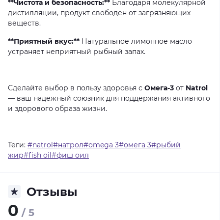
**Чистота и безопасность:**
Благодаря
молекулярной
дистилляции,
продукт
свободен
от
загрязняющих
веществ.
**Приятный вкус:**
Натуральное
лимонное
масло
устраняет
неприятный
рыбный
запах.
Сделайте
выбор
в
пользу
здоровья
с
Омега-3
от
Natrol
—
ваш
надежный
союзник
для
поддержания
активного
и
здорового
образа
жизни.
Теги:
#natrol#натрол#omega 3#омега 3#рыбий
жир#fish oil#фиш оил
Отзывы
0
/ 5