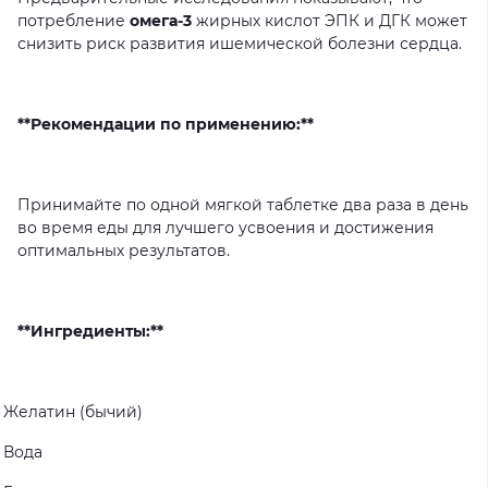
потребление
омега-3
жирных
кислот
ЭПК
и
ДГК
может
снизить
риск
развития
ишемической
болезни
сердца.
**Рекомендации по применению:**
Принимайте
по
одной
мягкой
таблетке
два
раза
в
день
во
время
еды
для
лучшего
усвоения
и
достижения
оптимальных
результатов.
**Ингредиенты:**
Желатин
(бычий)
Вода