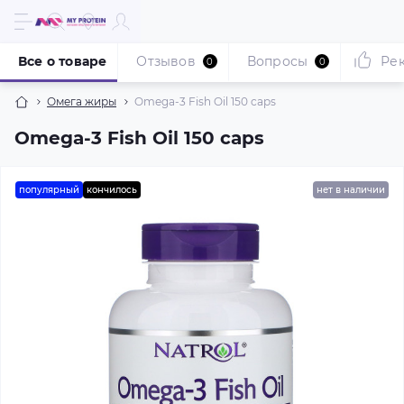
Все о товаре
Отзывов
Вопросы
Ре
0
0
Омега жиры
Omega-3 Fish Oil 150 caps
Omega-3 Fish Oil 150 caps
популярный
кончилось
нет в наличии