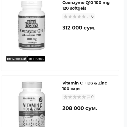
Coenzyme Q10 100 mg
120 softgels
0
312 000 сум.
популярный
кончилось
Vitamin C + D3 & Zinc
100 caps
0
208 000 сум.